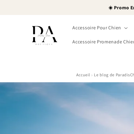
et
passer
☀️ Promo E
au
contenu
Accessoire Pour Chien
Accessoire Promenade Chie
›
Accueil
Le blog de ParadisC