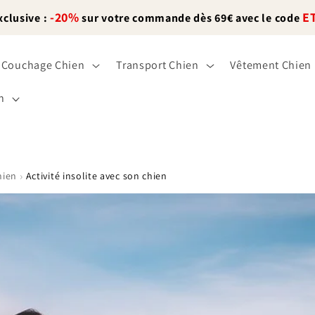
-20%
E
xclusive :
sur votre commande dès 69€ avec le code
Couchage Chien
Transport Chien
Vêtement Chien
n
›
hien
Activité insolite avec son chien