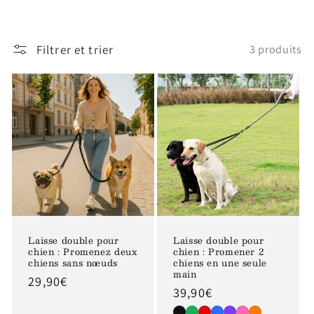
Filtrer et trier
3 produits
Laisse double pour
Laisse double pour
chien : Promenez deux
chien : Promener 2
chiens sans nœuds
chiens en une seule
main
Prix
29,90€
Prix
39,90€
habituel
habituel