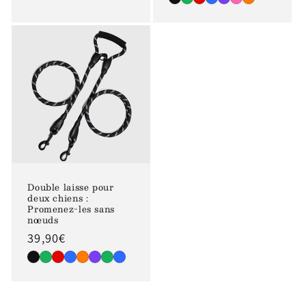
Double laisse pour
deux chiens :
Promenez-les sans
nœuds
Prix
39,90€
habituel