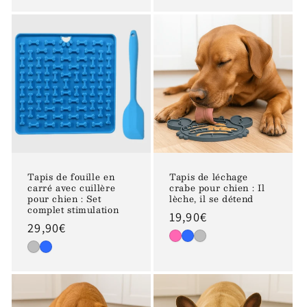
Tapis de fouille en
Tapis de léchage
carré avec cuillère
crabe pour chien : Il
pour chien : Set
lèche, il se détend
complet stimulation
Prix
19,90€
Prix
29,90€
habituel
habituel