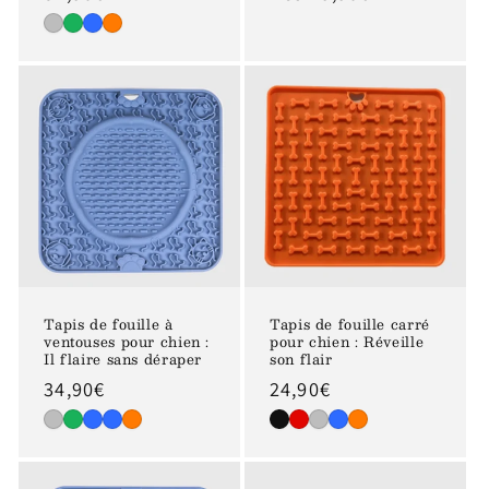
habituel
habituel
Tapis de fouille à
Tapis de fouille carré
ventouses pour chien :
pour chien : Réveille
Il flaire sans déraper
son flair
Prix
34,90€
Prix
24,90€
habituel
habituel