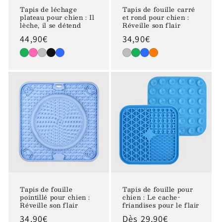
Tapis de léchage
Tapis de fouille carré
plateau pour chien : Il
et rond pour chien :
lèche, il se détend
Réveille son flair
Prix
44,90€
Prix
34,90€
habituel
habituel
Tapis de fouille
Tapis de fouille pour
pointillé pour chien :
chien : Le cache-
Réveille son flair
friandises pour le flair
Prix
34,90€
Prix
Dès 29,90€