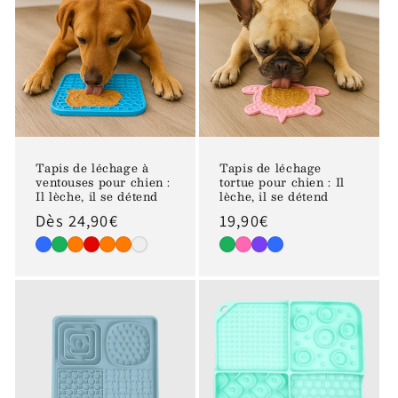
Tapis de léchage à
Tapis de léchage
ventouses pour chien :
tortue pour chien : Il
Il lèche, il se détend
lèche, il se détend
Prix
Dès 24,90€
Prix
19,90€
habituel
habituel