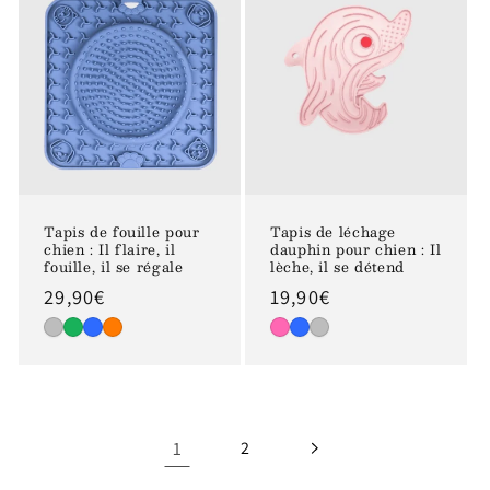
Tapis de fouille pour
Tapis de léchage
chien : Il flaire, il
dauphin pour chien : Il
fouille, il se régale
lèche, il se détend
Prix
29,90€
Prix
19,90€
habituel
habituel
1
2