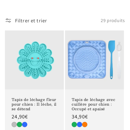
Filtrer et trier
29 produits
Tapis de léchage fleur
Tapis de léchage avec
pour chien : Il lèche, il
cuillère pour chien :
se détend
Occupé et apaisé
Prix
24,90€
Prix
34,90€
habituel
habituel