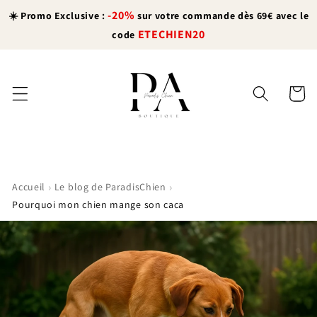
et
-20%
passer
☀️ Promo Exclusive :
sur votre commande dès 69€ avec le
au
ETECHIEN20
code
contenu
Panier
›
›
Accueil
Le blog de ParadisChien
Pourquoi mon chien mange son caca