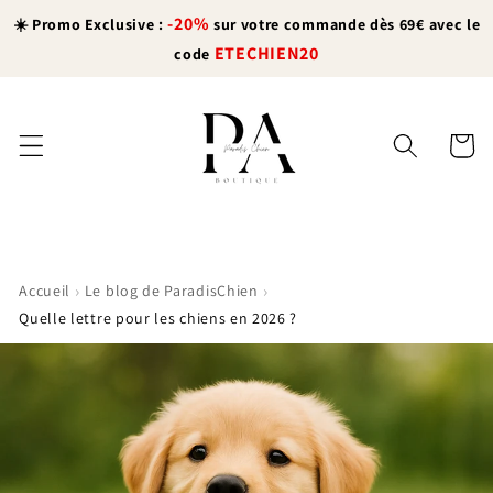
et
-20%
passer
☀️ Promo Exclusive :
sur votre commande dès 69€ avec le
au
ETECHIEN20
code
contenu
Panier
›
›
Accueil
Le blog de ParadisChien
Quelle lettre pour les chiens en 2026 ?