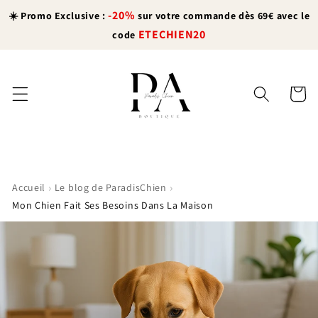
et
-20%
passer
☀️ Promo Exclusive :
sur votre commande dès 69€ avec le
au
ETECHIEN20
code
contenu
Panier
›
›
Accueil
Le blog de ParadisChien
Mon Chien Fait Ses Besoins Dans La Maison