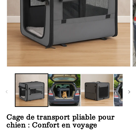
Ouvrir
Ou
le
le
média
m
1
2
dans
d
une
u
fenêtre
fe
modale
m
Cage de transport pliable pour
chien : Confort en voyage