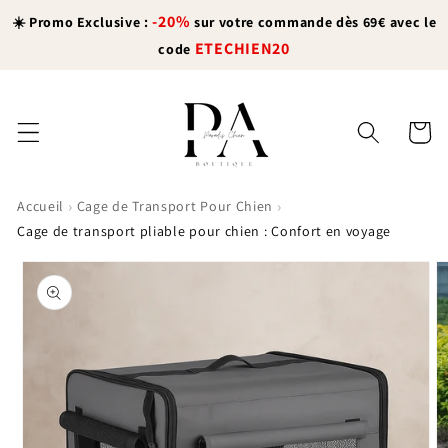
et
-20%
passer
☀️ Promo Exclusive :
sur votre commande dès 69€ avec le
au
ETECHIEN20
code
contenu
Panier
›
›
Accueil
Cage de Transport Pour Chien
Cage de transport pliable pour chien : Confort en voyage
Passer aux
informations
produits