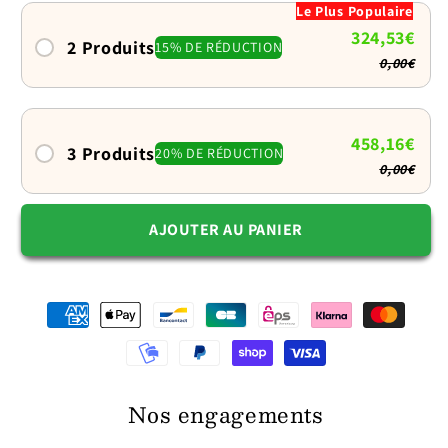
Le Plus Populaire
pour
pour
324,53€
chien
chien
2 Produits
15% DE RÉDUCTION
0,00€
:
:
Confort
Confort
en
en
voyage
voyage
458,16€
3 Produits
20% DE RÉDUCTION
0,00€
AJOUTER AU PANIER
Nos engagements