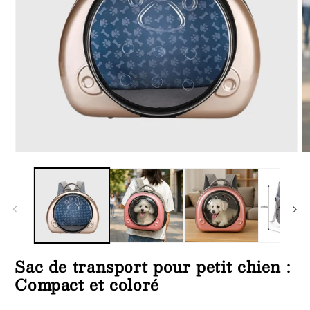
Ouvrir
Ou
le
le
média
m
1
2
dans
d
une
u
fenêtre
fe
modale
m
Sac de transport pour petit chien :
Compact et coloré