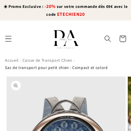
et
-20%
passer
☀️ Promo Exclusive :
sur votre commande dès 69€ avec le
au
ETECHIEN20
code
contenu
Panier
›
›
Accueil
Caisse de Transport Chien
Sac de transport pour petit chien : Compact et coloré
Passer aux
informations
produits