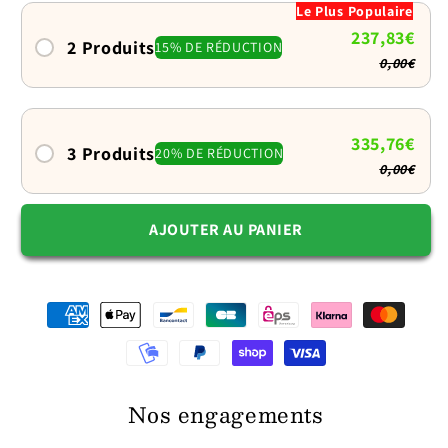
Le Plus Populaire
petit
petit
237,83€
chien
chien
2 Produits
15% DE RÉDUCTION
0,00€
:
:
Compact
Compact
et
et
coloré
coloré
335,76€
3 Produits
20% DE RÉDUCTION
0,00€
AJOUTER AU PANIER
Nos engagements