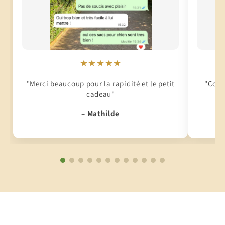
★★★★★
"Merci beaucoup pour la rapidité et le petit
"Conti
cadeau"
– Mathilde