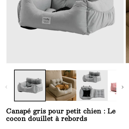
Ouvrir
Ou
le
le
média
m
1
2
dans
d
une
u
fenêtre
fe
modale
m
Canapé gris pour petit chien : Le
cocon douillet à rebords