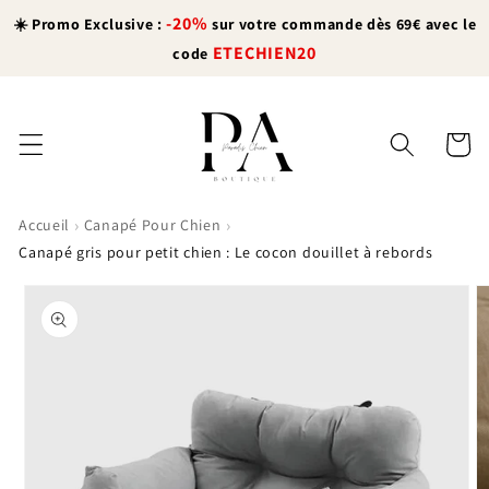
et
-20%
passer
☀️ Promo Exclusive :
sur votre commande dès 69€ avec le
au
ETECHIEN20
code
contenu
Panier
›
›
Accueil
Canapé Pour Chien
Canapé gris pour petit chien : Le cocon douillet à rebords
Passer aux
informations
produits