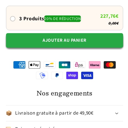
cocon
cocon
douillet
douillet
à
à
227,76€
3 Produits
20% DE RÉDUCTION
rebords
rebords
0,00€
AJOUTER AU PANIER
Nos engagements
Livraison gratuite à partir de 49,90€