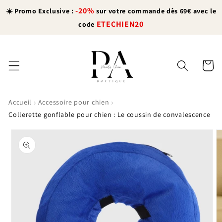
et
-20%
passer
☀️ Promo Exclusive :
sur votre commande dès 69€ avec le
au
ETECHIEN20
code
contenu
Panier
›
›
Accueil
Accessoire pour chien
Collerette gonflable pour chien : Le coussin de convalescence
Passer aux
informations
produits