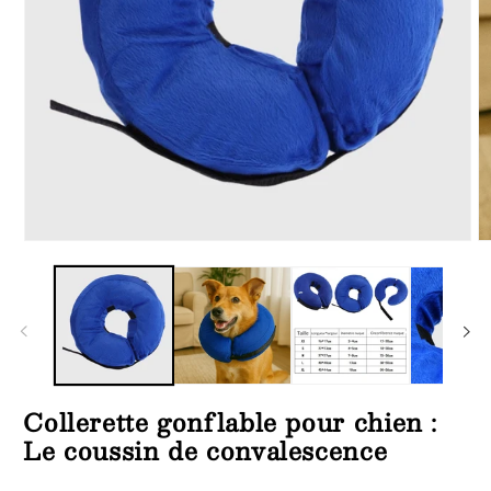
Ouvrir
Ou
le
le
média
m
1
2
dans
d
une
u
fenêtre
fe
modale
m
Collerette gonflable pour chien :
Le coussin de convalescence