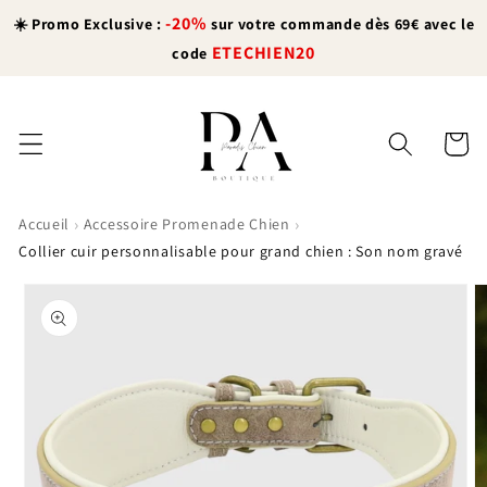
et
-20%
passer
☀️ Promo Exclusive :
sur votre commande dès 69€ avec le
au
ETECHIEN20
code
contenu
Panier
›
›
Accueil
Accessoire Promenade Chien
Collier cuir personnalisable pour grand chien : Son nom gravé
Passer aux
informations
produits