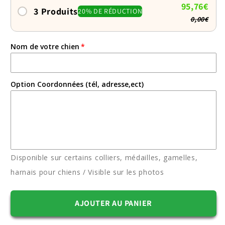
gravé
gravé
95,76€
3 Produits
20% DE RÉDUCTION
0,00€
Nom de votre chien
Option Coordonnées (tél, adresse,ect)
Disponible sur certains colliers, médailles, gamelles,
harnais pour chiens / Visible sur les photos
AJOUTER AU PANIER