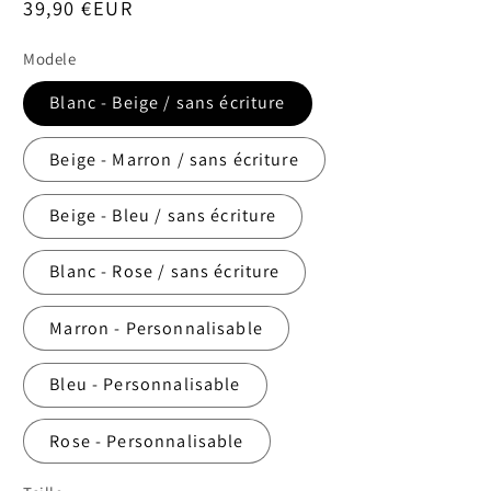
Prix
39,90 €EUR
habituel
Modele
Blanc - Beige / sans écriture
Beige - Marron / sans écriture
Beige - Bleu / sans écriture
Blanc - Rose / sans écriture
Marron - Personnalisable
Bleu - Personnalisable
Rose - Personnalisable