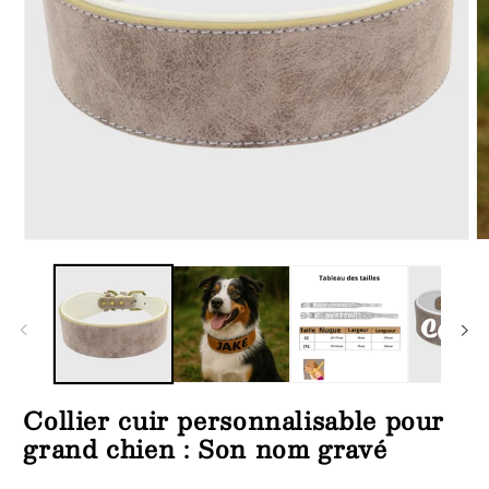
Ouvrir
Ou
le
le
média
m
1
2
dans
d
une
u
fenêtre
fe
modale
m
Collier cuir personnalisable pour
grand chien : Son nom gravé