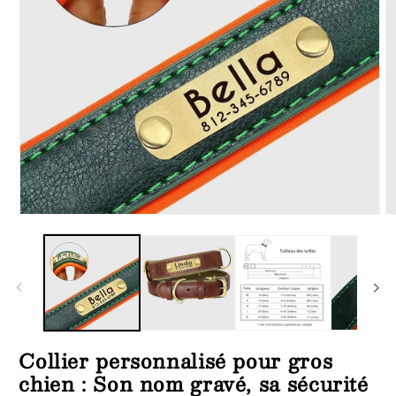
Ouvrir
Ou
le
le
média
m
1
3
dans
d
une
u
fenêtre
fe
modale
m
Collier personnalisé pour gros
chien : Son nom gravé, sa sécurité