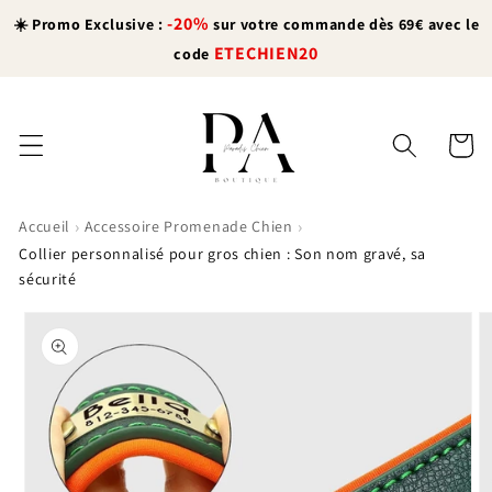
et
-20%
passer
☀️ Promo Exclusive :
sur votre commande dès 69€ avec le
au
ETECHIEN20
code
contenu
Panier
›
›
Accueil
Accessoire Promenade Chien
Collier personnalisé pour gros chien : Son nom gravé, sa
sécurité
Passer aux
informations
produits