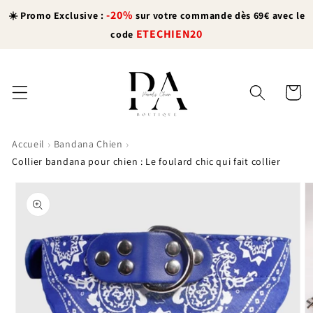
et
-20%
passer
☀️ Promo Exclusive :
sur votre commande dès 69€ avec le
au
ETECHIEN20
code
contenu
Panier
›
›
Accueil
Bandana Chien
Collier bandana pour chien : Le foulard chic qui fait collier
Passer aux
informations
produits