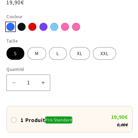
Prix
19,90€
habituel
Couleur
Taille
S
M
L
XL
XXL
Quantité
Réduire
Augmenter
la
la
quantité
quantité
de
de
Collier
Collier
19,90€
1 Produit
Prix Standard
bandana
bandana
0,00€
pour
pour
chien
chien