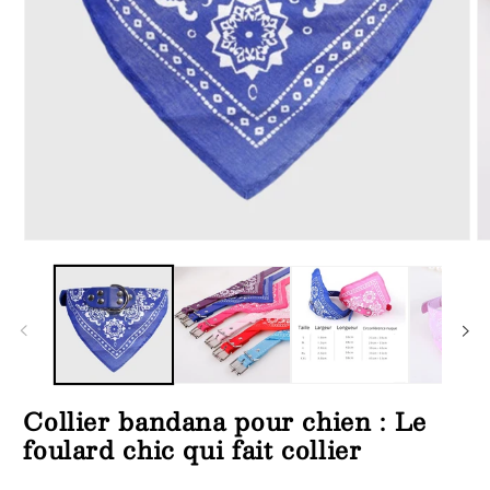
Ouvrir
Ou
le
le
média
m
1
2
dans
d
une
u
fenêtre
fe
modale
m
Collier bandana pour chien : Le
foulard chic qui fait collier