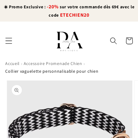
et
-20%
passer
☀️ Promo Exclusive :
sur votre commande dès 69€ avec le
au
ETECHIEN20
code
contenu
Panier
›
›
Accueil
Accessoire Promenade Chien
Collier vaguelette personnalisable pour chien
Passer aux
informations
produits