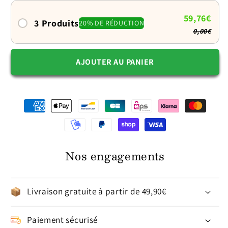
jolis
jolis
motifs
motifs
59,76€
3 Produits
20% DE RÉDUCTION
0,00€
AJOUTER AU PANIER
Nos engagements
Livraison gratuite à partir de 49,90€
Paiement sécurisé