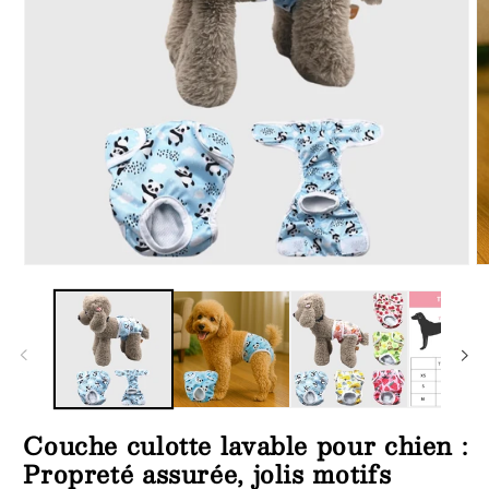
Ouvrir
Ou
le
le
média
m
1
2
dans
d
une
u
fenêtre
fe
modale
m
Couche culotte lavable pour chien :
Propreté assurée, jolis motifs