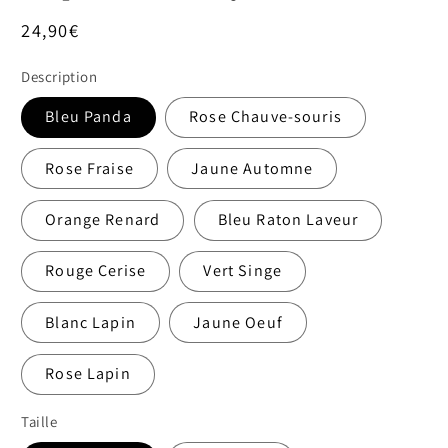
Prix
24,90€
habituel
Description
Bleu Panda
Rose Chauve-souris
Rose Fraise
Jaune Automne
Orange Renard
Bleu Raton Laveur
Rouge Cerise
Vert Singe
Blanc Lapin
Jaune Oeuf
Rose Lapin
Taille