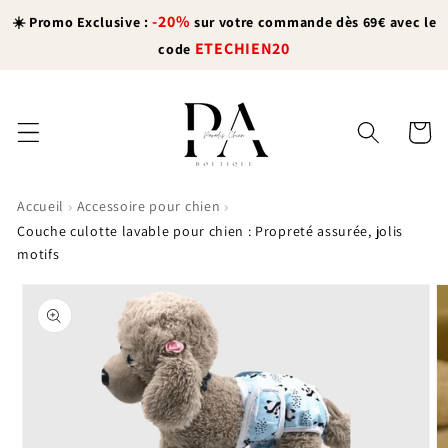
et
-20%
passer
☀️ Promo Exclusive :
sur votre commande dès 69€ avec le
au
ETECHIEN20
code
contenu
Panier
›
›
Accueil
Accessoire pour chien
Couche culotte lavable pour chien : Propreté assurée, jolis
motifs
Passer aux
informations
produits