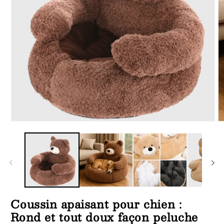
Ouvrir
Ou
le
le
média
m
1
2
dans
d
une
u
fenêtre
fe
modale
m
Coussin apaisant pour chien :
Rond et tout doux façon peluche