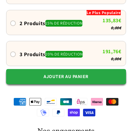
pour
pour
chien
chien
Le Plus Populaire
:
:
135,83€
Rond
Rond
2 Produits
15% DE RÉDUCTION
0,00€
et
et
tout
tout
doux
doux
façon
façon
191,76€
3 Produits
20% DE RÉDUCTION
peluche
peluche
0,00€
AJOUTER AU PANIER
Nos engagements