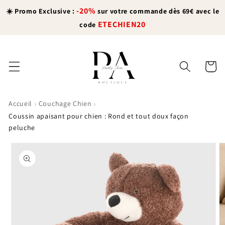
et
-20%
passer
☀️ Promo Exclusive :
sur votre commande dès 69€ avec le
au
ETECHIEN20
code
contenu
Panier
›
›
Accueil
Couchage Chien
Coussin apaisant pour chien : Rond et tout doux façon
peluche
Passer aux
informations
produits