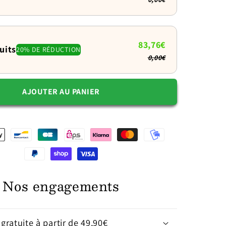
capuche
toute
douce
83,76€
uits
20% DE RÉDUCTION
0,00€
AJOUTER AU PANIER
Nos engagements
 gratuite à partir de 49,90€