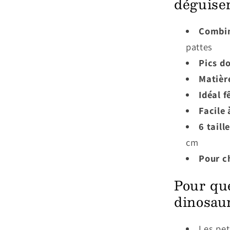
déguise
Combin
pattes
Pics d
Matièr
Idéal f
Facile 
6 taill
cm
Pour c
Pour qu
dinosaur
Les pet