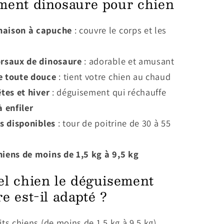
ment dinosaure pour chien
aison à capuche
: couvre le corps et les
orsaux de dinosaure
: adorable et amusant
e toute douce
: tient votre chien au chaud
êtes et hiver
: déguisement qui réchauffe
à enfiler
es disponibles
: tour de poitrine de 30 à 55
hiens de moins de 1,5 kg à 9,5 kg
el chien le déguisement
e est-il adapté ?
its chiens (de moins de 1,5 kg à 9,5 kg)