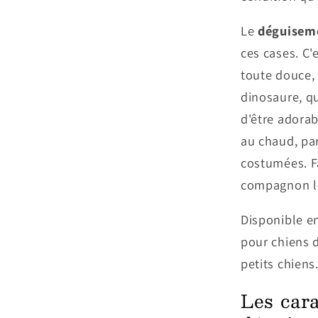
Le
déguiseme
ces cases. C
toute douce, 
dinosaure, qu
d'être adorab
au chaud, par
costumées. Fac
compagnon le
Disponible en
pour chiens d
petits chiens
Les cara