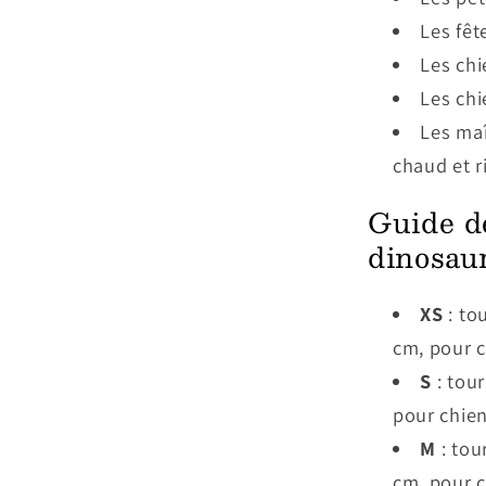
Les fêt
Les chi
Les chi
Les maî
chaud et r
Guide d
dinosau
XS
: to
cm, pour c
S
: tour
pour chien
M
: tou
cm, pour c