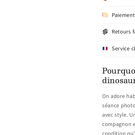
Paiement
Retours f
Service c
Pourquo
dinosaur
On adore habi
séance photo
avec style. 
compagnon en 
condition qu'