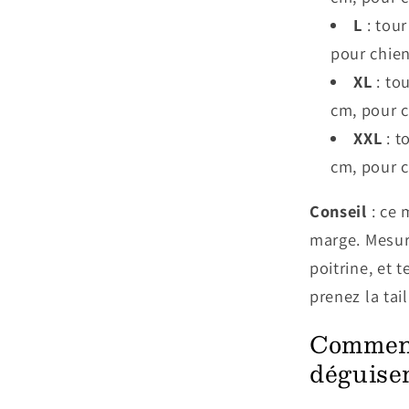
L
: tour
pour chien
XL
: to
cm, pour c
XXL
: t
cm, pour c
Conseil
: ce 
marge. Mesur
poitrine, et 
prenez la tai
Comment
déguise