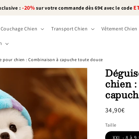
-20%
E
xclusive :
sur votre commande dès 69€ avec le code
Couchage Chien
Transport Chien
Vêtement Chien
n
 pour chien : Combinaison à capuche toute douce
Déguis
chien 
capuch
Prix
34,90€
habituel
Taille
XXL - 8 à 9