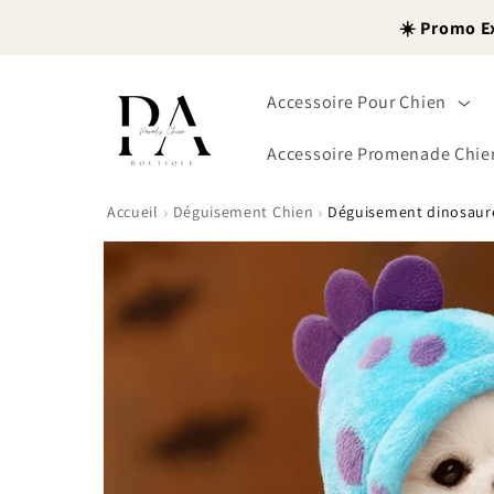
et
passer
☀️ Promo E
au
contenu
Accessoire Pour Chien
Accessoire Promenade Chie
›
›
Accueil
Déguisement Chien
Déguisement dinosaure
Passer aux
informations
produits