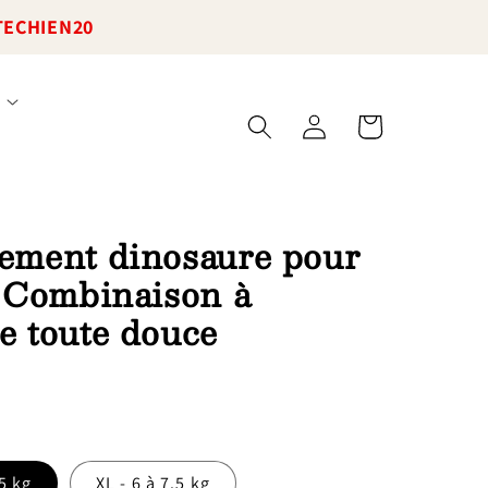
TECHIEN20
Connexion
Panier
ement dinosaure pour
: Combinaison à
e toute douce
.5 kg
XL - 6 à 7.5 kg