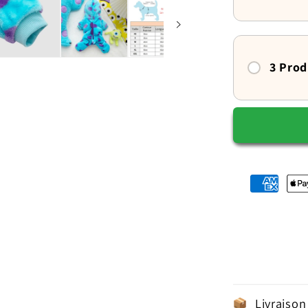
capuche
toute
douce
3 Prod
Livraison