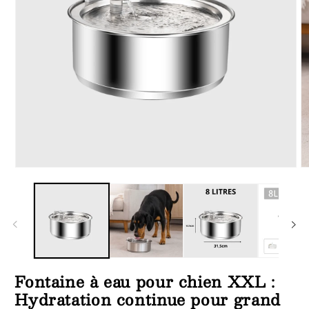
Ouvrir
Ou
le
le
média
m
1
2
dans
d
une
u
fenêtre
fe
modale
m
Fontaine à eau pour chien XXL :
Hydratation continue pour grand