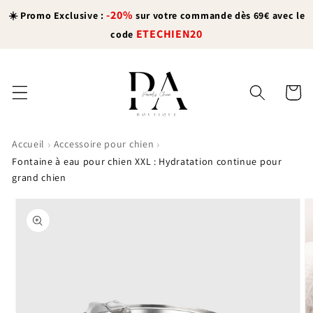
et
-20%
passer
☀️ Promo Exclusive :
sur votre commande dès 69€ avec le
au
ETECHIEN20
code
contenu
Panier
›
›
Accueil
Accessoire pour chien
Fontaine à eau pour chien XXL : Hydratation continue pour
grand chien
Passer aux
informations
produits