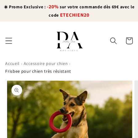
et
-20%
passer
☀️ Promo Exclusive :
sur votre commande dès 69€ avec le
au
ETECHIEN20
code
contenu
Panier
›
›
Accueil
Accessoire pour chien
Frisbee pour chien très résistant
Passer aux
informations
produits