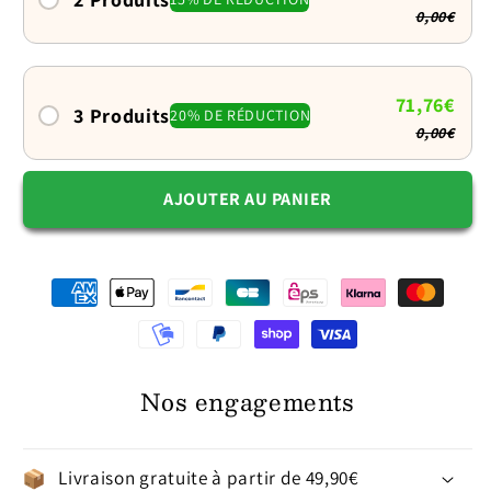
0,00€
:
:
Repas
Repas
ralenti
ralenti
format
format
71,76€
3 Produits
20% DE RÉDUCTION
mini
mini
0,00€
AJOUTER AU PANIER
Nos engagements
Livraison gratuite à partir de 49,90€