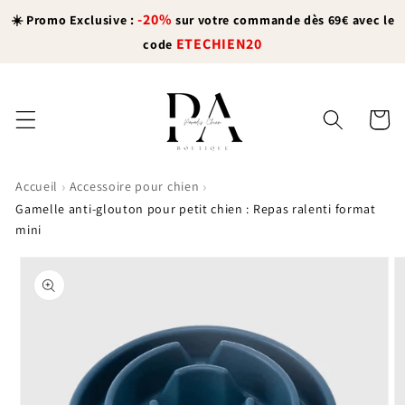
et
-20%
passer
☀️ Promo Exclusive :
sur votre commande dès 69€ avec le
au
ETECHIEN20
code
contenu
Panier
›
›
Accueil
Accessoire pour chien
Gamelle anti-glouton pour petit chien : Repas ralenti format
mini
Passer aux
informations
produits