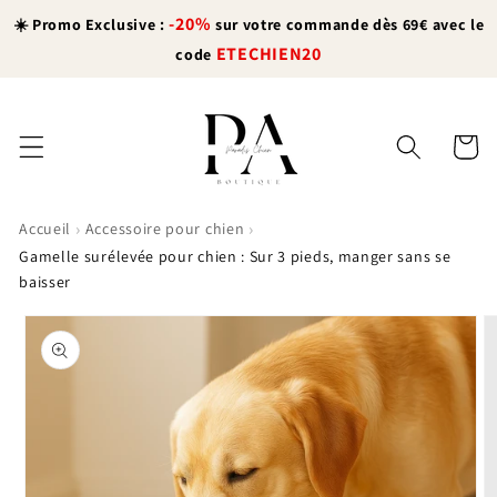
et
-20%
passer
☀️ Promo Exclusive :
sur votre commande dès 69€ avec le
au
ETECHIEN20
code
contenu
Panier
›
›
Accueil
Accessoire pour chien
Gamelle surélevée pour chien : Sur 3 pieds, manger sans se
baisser
Passer aux
informations
produits