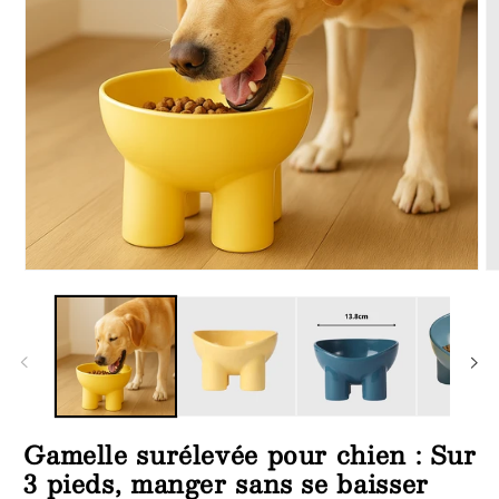
Ouvrir
Ou
le
le
média
m
1
2
dans
d
une
u
fenêtre
fe
modale
m
Gamelle surélevée pour chien : Sur
3 pieds, manger sans se baisser