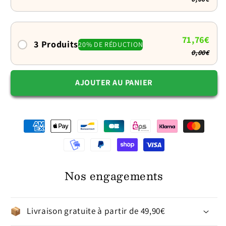
3
3
pieds,
pieds,
manger
manger
sans
sans
71,76€
3 Produits
20% DE RÉDUCTION
se
se
0,00€
baisser
baisser
AJOUTER AU PANIER
Nos engagements
Livraison gratuite à partir de 49,90€