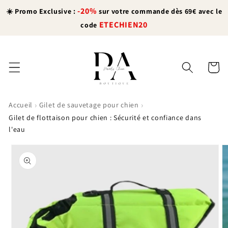
et
-20%
passer
☀️ Promo Exclusive :
sur votre commande dès 69€ avec le
au
ETECHIEN20
code
contenu
Panier
›
›
Accueil
Gilet de sauvetage pour chien
Gilet de flottaison pour chien : Sécurité et confiance dans
l'eau
Passer aux
informations
produits