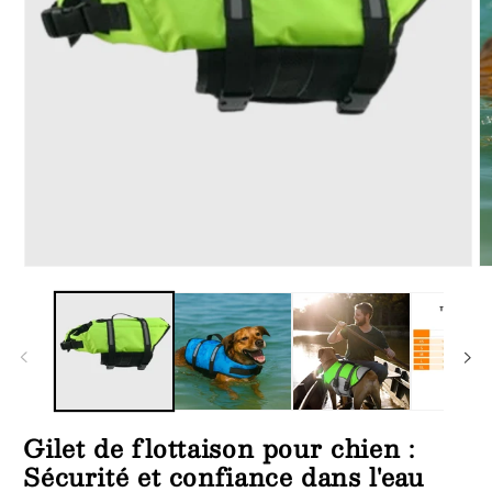
Ouvrir
Ou
le
le
média
m
1
2
dans
d
une
u
fenêtre
fe
modale
m
Gilet de flottaison pour chien :
Sécurité et confiance dans l'eau