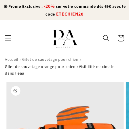
et
-20%
passer
☀️ Promo Exclusive :
sur votre commande dès 69€ avec le
au
ETECHIEN20
code
contenu
Panier
›
›
Accueil
Gilet de sauvetage pour chien
Gilet de sauvetage orange pour chien : Visibilité maximale
dans l'eau
Passer aux
informations
produits