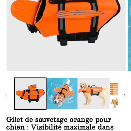
Ouvrir
Ou
le
le
média
m
1
2
dans
d
une
u
fenêtre
fe
modale
m
Gilet de sauvetage orange pour
chien : Visibilité maximale dans