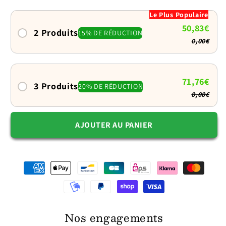
pour
pour
Le Plus Populaire
chien
chien
50,83€
:
:
2 Produits
15% DE RÉDUCTION
0,00€
Rembourré
Rembourré
et
et
réfléchissant
réfléchissant
71,76€
3 Produits
20% DE RÉDUCTION
0,00€
AJOUTER AU PANIER
Nos engagements