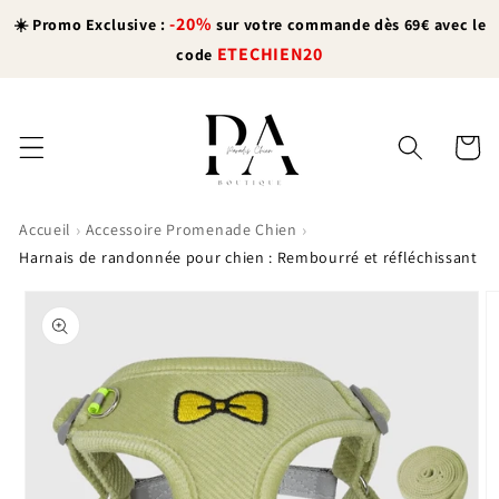
et
-20%
passer
☀️ Promo Exclusive :
sur votre commande dès 69€ avec le
au
ETECHIEN20
code
contenu
Panier
›
›
Accueil
Accessoire Promenade Chien
Harnais de randonnée pour chien : Rembourré et réfléchissant
Passer aux
informations
produits