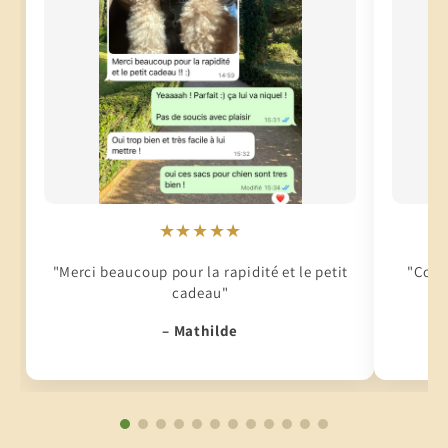
★★★★★
"Merci beaucoup pour la rapidité et le petit
"Conti
cadeau"
– Mathilde