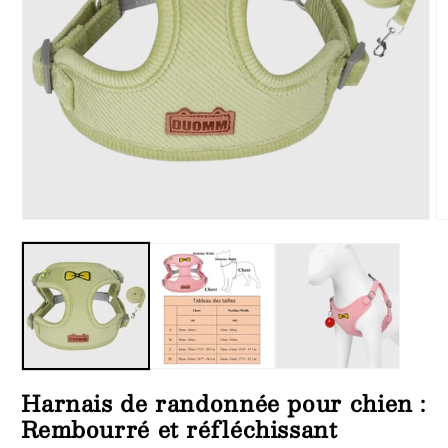
Ouvrir
Ou
le
le
média
m
1
3
dans
d
une
u
fenêtre
fe
modale
m
Harnais de randonnée pour chien :
Rembourré et réfléchissant