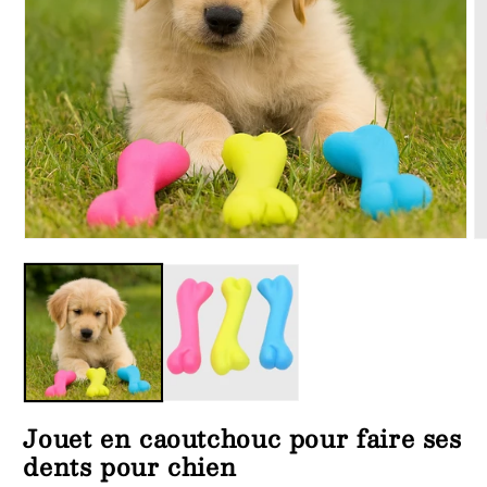
Ouvrir
Ou
le
le
média
m
1
2
dans
d
une
u
fenêtre
fe
modale
m
Jouet en caoutchouc pour faire ses
dents pour chien