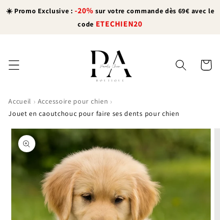
et
-20%
passer
☀️ Promo Exclusive :
sur votre commande dès 69€ avec le
au
ETECHIEN20
code
contenu
Panier
›
›
Accueil
Accessoire pour chien
Jouet en caoutchouc pour faire ses dents pour chien
Passer aux
informations
produits