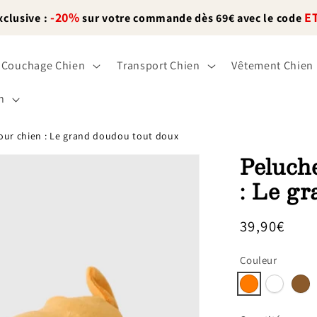
-20%
E
xclusive :
sur votre commande dès 69€ avec le code
Couchage Chien
Transport Chien
Vêtement Chien
n
our chien : Le grand doudou tout doux
Peluch
: Le g
Prix
39,90€
habituel
Couleur