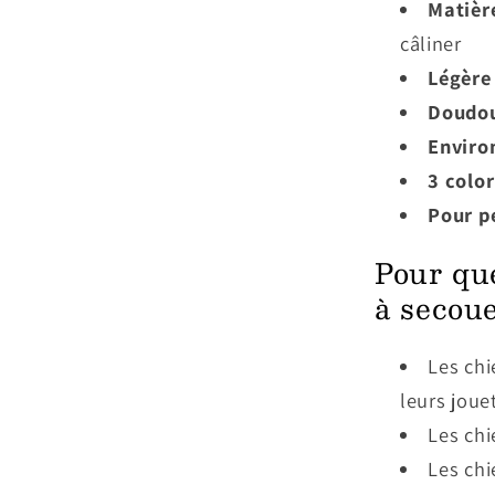
Matièr
câliner
Légère
Doudou
Enviro
3 color
Pour p
Pour qu
à secoue
Les chi
leurs joue
Les chi
Les chi