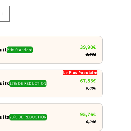
Augmenter
la
quantité
de
Peluche
39,90€
uit
Prix Standard
à
0,00€
secouer
pour
chien
Le Plus Populaire
:
67,83€
uits
15% DE RÉDUCTION
Le
0,00€
grand
doudou
tout
95,76€
doux
uits
20% DE RÉDUCTION
0,00€