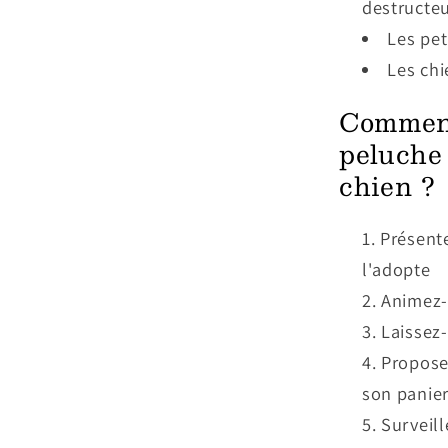
destructeu
Les pet
Les chi
Comment
peluche 
chien ?
Présente
l'adopte
Animez-l
Laissez-
Propose
son panie
Surveill