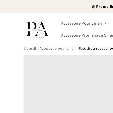
et
passer
☀️ Promo E
au
contenu
Accessoire Pour Chien
Accessoire Promenade Chie
›
›
Accueil
Accessoire pour chien
Peluche à secouer p
Passer aux
informations
produits