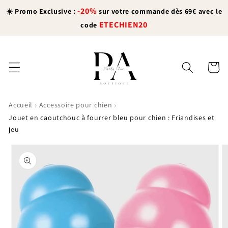
et
-20%
passer
☀️ Promo Exclusive :
sur votre commande dès 69€ avec le
au
ETECHIEN20
code
contenu
Panier
›
›
Accueil
Accessoire pour chien
Jouet en caoutchouc à fourrer bleu pour chien : Friandises et
jeu
Passer aux
informations
produits