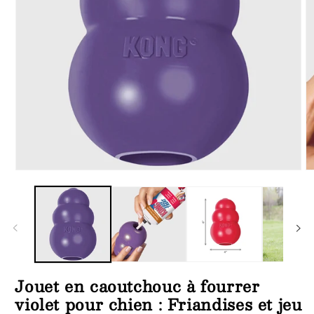
Ouvrir
Ou
le
le
média
m
1
2
dans
d
une
u
fenêtre
fe
modale
m
Jouet en caoutchouc à fourrer
violet pour chien : Friandises et jeu