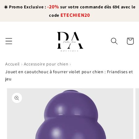
et
-20%
passer
☀️ Promo Exclusive :
sur votre commande dès 69€ avec le
au
ETECHIEN20
code
contenu
Panier
›
›
Accueil
Accessoire pour chien
Jouet en caoutchouc à fourrer violet pour chien : Friandises et
jeu
Passer aux
informations
produits