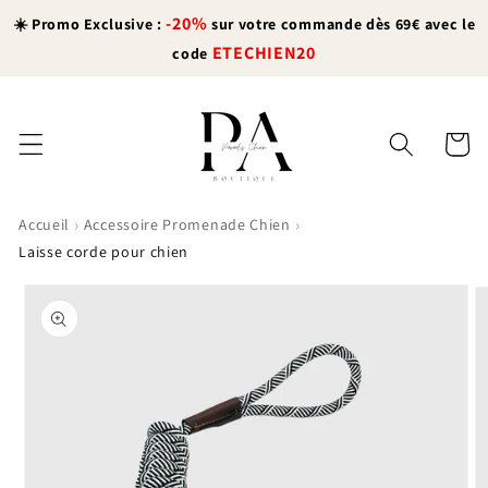
et
-20%
passer
☀️ Promo Exclusive :
sur votre commande dès 69€ avec le
au
ETECHIEN20
code
contenu
Panier
›
›
Accueil
Accessoire Promenade Chien
Laisse corde pour chien
Passer aux
informations
produits