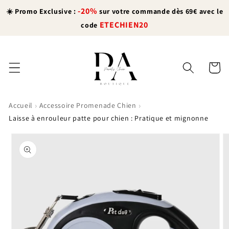
et
-20%
passer
☀️ Promo Exclusive :
sur votre commande dès 69€ avec le
au
ETECHIEN20
code
contenu
Panier
›
›
Accueil
Accessoire Promenade Chien
Laisse à enrouleur patte pour chien : Pratique et mignonne
Passer aux
informations
produits