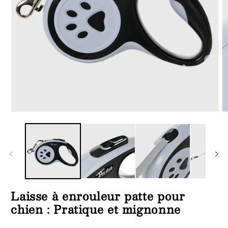
Ouvrir
Ou
le
le
média
m
1
2
dans
d
une
u
fenêtre
fe
modale
m
Laisse à enrouleur patte pour
chien : Pratique et mignonne