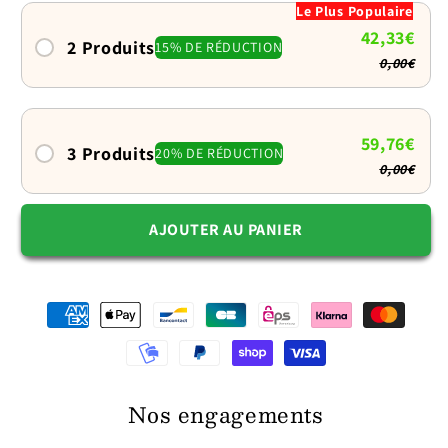
Le Plus Populaire
pour
pour
42,33€
chien
chien
2 Produits
15% DE RÉDUCTION
0,00€
:
:
Pratique
Pratique
et
et
mignonne
mignonne
59,76€
3 Produits
20% DE RÉDUCTION
0,00€
AJOUTER AU PANIER
Nos engagements