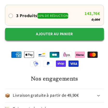
:
:
La
La
liberté
liberté
143,76€
3 Produits
20% DE RÉDUCTION
sous
sous
0,00€
contrôle
contrôle
AJOUTER AU PANIER
Nos engagements
Livraison gratuite à partir de 49,90€