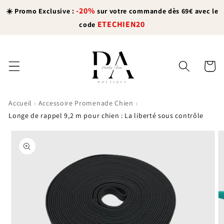
et
-20%
passer
☀️ Promo Exclusive :
sur votre commande dès 69€ avec le
au
ETECHIEN20
code
contenu
Panier
›
›
Accueil
Accessoire Promenade Chien
Longe de rappel 9,2 m pour chien : La liberté sous contrôle
Passer aux
informations
produits