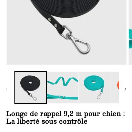
Ouvrir
Ou
le
le
média
m
1
4
dans
d
une
u
fenêtre
fe
modale
m
Longe de rappel 9,2 m pour chien :
La liberté sous contrôle