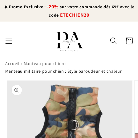
et
-20%
passer
☀️ Promo Exclusive :
sur votre commande dès 69€ avec le
au
ETECHIEN20
code
contenu
Panier
›
›
Accueil
Manteau pour chien
Manteau militaire pour chien : Style baroudeur et chaleur
Passer aux
informations
produits