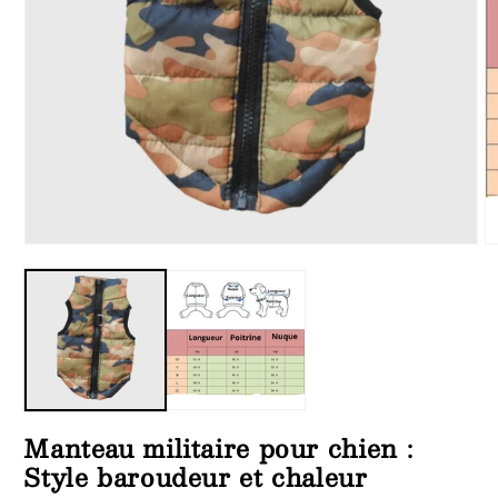
Ouvrir
Ou
le
le
média
m
1
2
dans
d
une
u
fenêtre
fe
modale
m
Manteau militaire pour chien :
Style baroudeur et chaleur