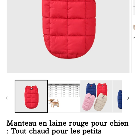
Ouvrir
Ou
le
le
média
m
1
2
dans
d
une
u
fenêtre
fe
modale
m
Manteau en laine rouge pour chien
: Tout chaud pour les petits