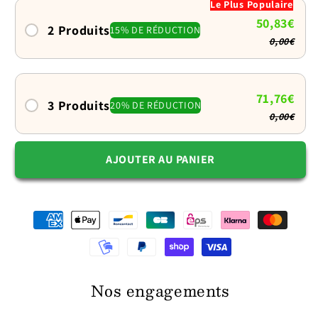
Le Plus Populaire
pour
pour
50,83€
chien
chien
2 Produits
15% DE RÉDUCTION
0,00€
:
:
Tout
Tout
chaud
chaud
pour
pour
71,76€
3 Produits
20% DE RÉDUCTION
les
les
0,00€
petits
petits
AJOUTER AU PANIER
Nos engagements