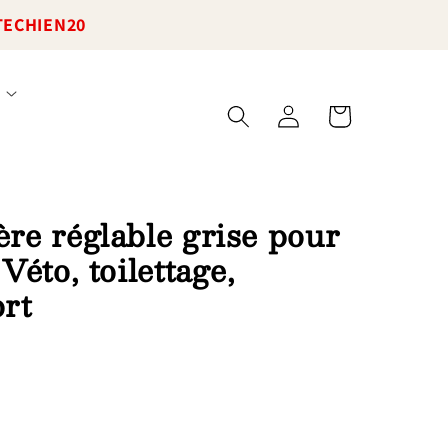
TECHIEN20
Connexion
Panier
re réglable grise pour
 Véto, toilettage,
ort