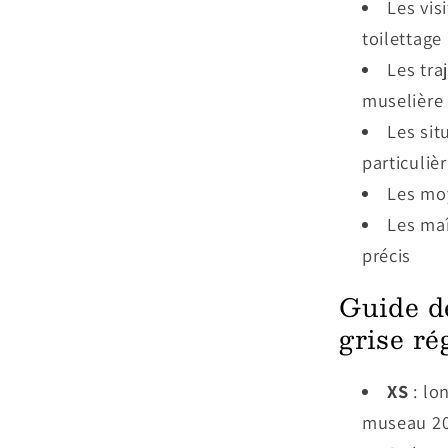
Les vis
toilettage
Les tra
muselière
Les sit
particuliè
Les moy
Les maî
précis
Guide de
grise ré
XS
: lo
museau 20 