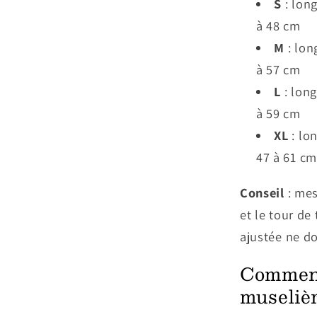
S
: long
à 48 cm
M
: lon
à 57 cm
L
: long
à 59 cm
XL
: lo
47 à 61 cm
Conseil
: mes
et le tour de
ajustée ne doi
Comment
museliè