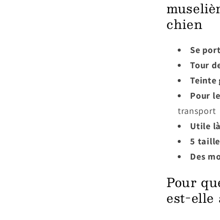
muselièr
chien
Se por
Tour de
Teinte 
Pour l
transport
Utile l
5 taill
Des mo
Pour que
est-elle