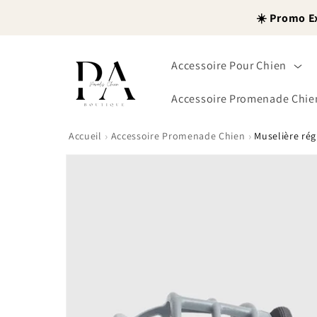
et
passer
☀️ Promo E
au
contenu
Accessoire Pour Chien
Accessoire Promenade Chie
›
›
Accueil
Accessoire Promenade Chien
Muselière rég
Passer aux
informations
produits