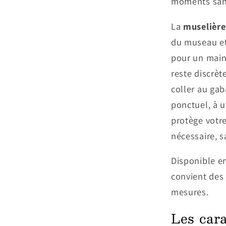
moments sans
La
muselière
du museau et 
pour un maint
reste discrèt
coller au gab
ponctuel, à ut
protège votr
nécessaire, s
Disponible en 
convient des
mesures.
Les cara