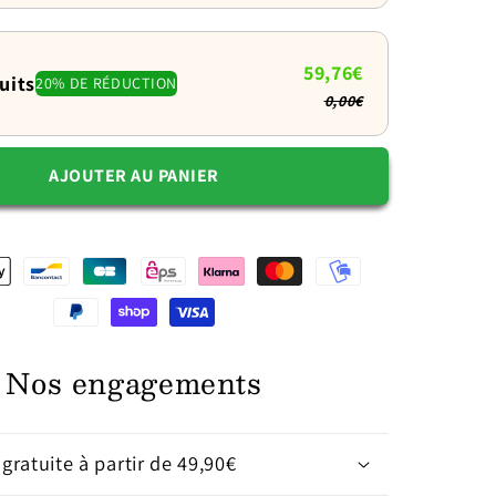
transport
59,76€
uits
20% DE RÉDUCTION
0,00€
AJOUTER AU PANIER
Nos engagements
 gratuite à partir de 49,90€