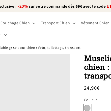
-20%
E
xclusive :
sur votre commande dès 69€ avec le code
Couchage Chien
Transport Chien
Vêtement Chien
n
lable grise pour chien : Véto, toilettage, transport
Museliè
chien :
transp
Prix
24,90€
habituel
Couleur