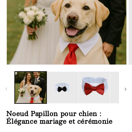
Ouvrir
Ou
le
le
média
m
1
3
dans
d
une
u
fenêtre
fe
modale
m
Noeud Papillon pour chien :
Élégance mariage et cérémonie