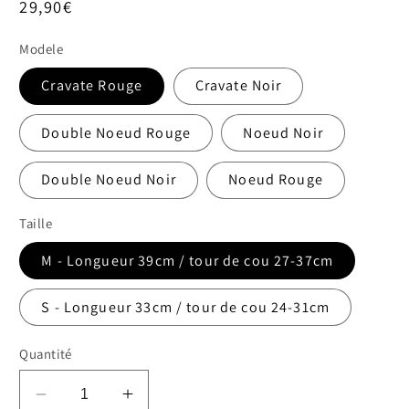
Prix
29,90€
habituel
Modele
Cravate Rouge
Cravate Noir
Double Noeud Rouge
Noeud Noir
Double Noeud Noir
Noeud Rouge
Taille
M - Longueur 39cm / tour de cou 27-37cm
S - Longueur 33cm / tour de cou 24-31cm
Quantité
Réduire
Augmenter