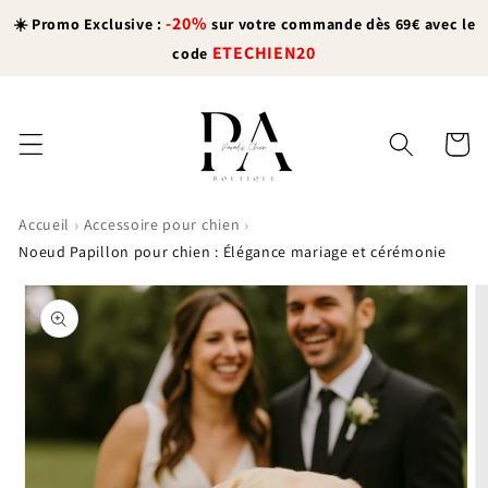
et
-20%
passer
☀️ Promo Exclusive :
sur votre commande dès 69€ avec le
au
ETECHIEN20
code
contenu
Panier
›
›
Accueil
Accessoire pour chien
Noeud Papillon pour chien : Élégance mariage et cérémonie
Passer aux
informations
produits