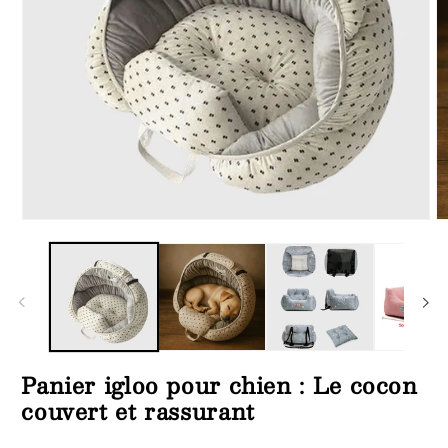
Ouvrir
Ou
le
le
média
m
1
2
dans
d
une
u
fenêtre
fe
modale
m
Panier igloo pour chien : Le cocon
couvert et rassurant