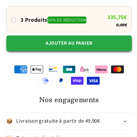
couvert
couvert
et
et
rassurant
rassurant
335,76€
3 Produits
20% DE RÉDUCTION
0,00€
AJOUTER AU PANIER
Nos engagements
Livraison gratuite à partir de 49,90€