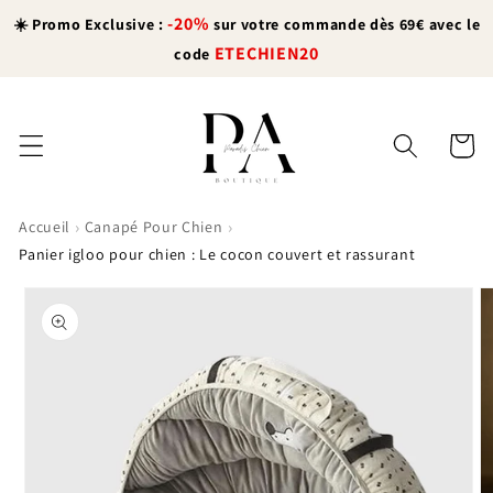
et
-20%
passer
☀️ Promo Exclusive :
sur votre commande dès 69€ avec le
au
ETECHIEN20
code
contenu
Panier
›
›
Accueil
Canapé Pour Chien
Panier igloo pour chien : Le cocon couvert et rassurant
Passer aux
informations
produits