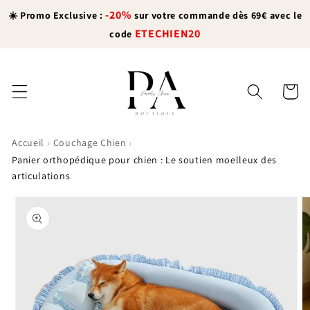
et
-20%
passer
☀️ Promo Exclusive :
sur votre commande dès 69€ avec le
au
ETECHIEN20
code
contenu
Panier
›
›
Accueil
Couchage Chien
Panier orthopédique pour chien : Le soutien moelleux des
articulations
Passer aux
informations
produits