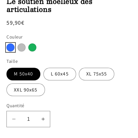
Le soutien moelleux des
articulations
Prix
59,90€
habituel
Couleur
Taille
M 50x40
L 60x45
XL 75x55
XXL 90x65
Quantité
Réduire
Augmenter
la
la
quantité
quantité