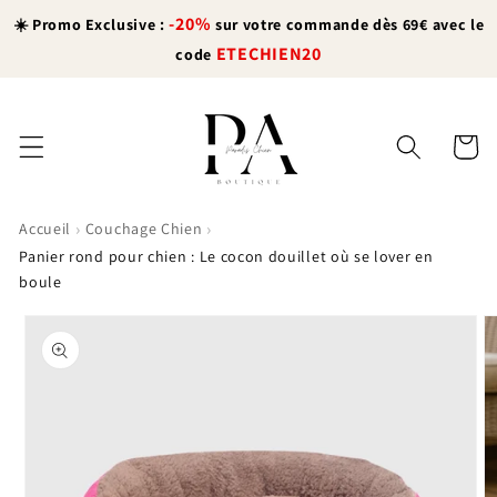
et
-20%
passer
☀️ Promo Exclusive :
sur votre commande dès 69€ avec le
au
ETECHIEN20
code
contenu
Panier
›
›
Accueil
Couchage Chien
Panier rond pour chien : Le cocon douillet où se lover en
boule
Passer aux
informations
produits