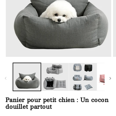
Ouvrir
Ou
le
le
média
m
1
2
dans
d
une
u
fenêtre
fe
modale
m
Panier pour petit chien : Un cocon
douillet partout