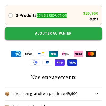
douillet
douillet
partout
partout
335,76€
3 Produits
20% DE RÉDUCTION
0,00€
AJOUTER AU PANIER
Nos engagements
Livraison gratuite à partir de 49,90€