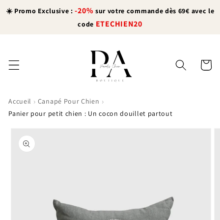
et
-20%
passer
☀️ Promo Exclusive :
sur votre commande dès 69€ avec le
au
ETECHIEN20
code
contenu
Panier
›
›
Accueil
Canapé Pour Chien
Panier pour petit chien : Un cocon douillet partout
Passer aux
informations
produits