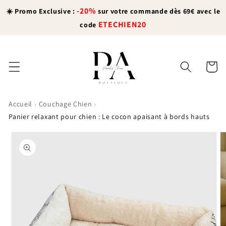
et
-20%
passer
☀️ Promo Exclusive :
sur votre commande dès 69€ avec le
au
ETECHIEN20
code
contenu
Panier
›
›
Accueil
Couchage Chien
Panier relaxant pour chien : Le cocon apaisant à bords hauts
Passer aux
informations
produits