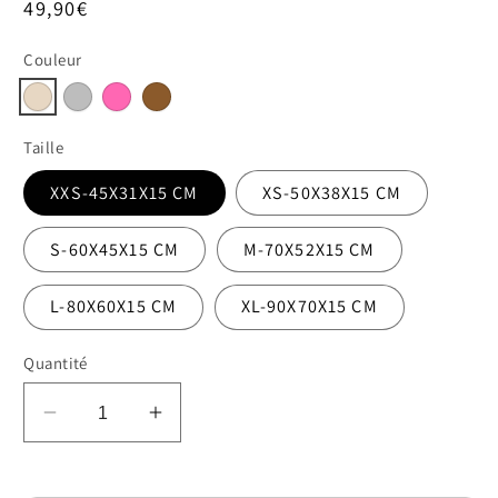
Prix
49,90€
habituel
Couleur
Taille
XXS-45X31X15 CM
XS-50X38X15 CM
S-60X45X15 CM
M-70X52X15 CM
L-80X60X15 CM
XL-90X70X15 CM
Quantité
Réduire
Augmenter
la
la
quantité
quantité