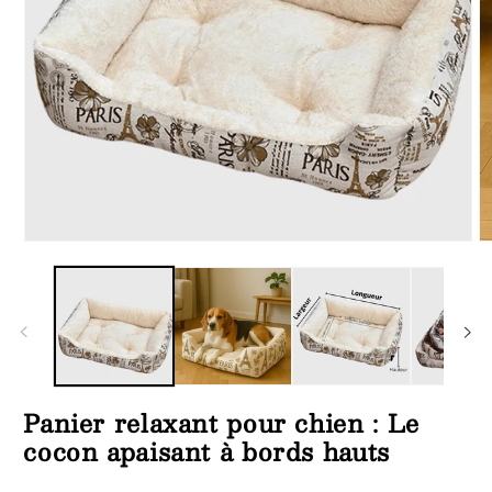
Ouvrir
Ou
le
le
média
m
1
2
dans
d
une
u
fenêtre
fe
modale
m
Panier relaxant pour chien : Le
cocon apaisant à bords hauts