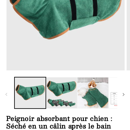
Ouvrir
Ou
le
le
média
m
1
2
dans
d
une
u
fenêtre
fe
modale
m
Peignoir absorbant pour chien :
Séché en un câlin après le bain