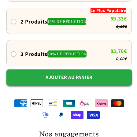
chien
chien
Le Plus Populaire
:
:
59,33€
Séché
Séché
2 Produits
15% DE RÉDUCTION
0,00€
en
en
un
un
câlin
câlin
après
après
83,76€
3 Produits
20% DE RÉDUCTION
le
le
0,00€
bain
bain
AJOUTER AU PANIER
Nos engagements