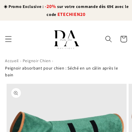
et
-20%
passer
☀️ Promo Exclusive :
sur votre commande dès 69€ avec le
au
ETECHIEN20
code
contenu
Panier
›
›
Accueil
Peignoir Chien
Peignoir absorbant pour chien : Séché en un câlin après le
bain
Passer aux
informations
produits