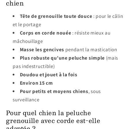
chien
Tête de grenouille toute douce
: pour le câlin
et le portage
Corps en corde nouée
: résiste mieux au
mâchouillage
Masse les gencives
pendant la mastication
Plus robuste qu'une peluche simple
(mais
pas indestructible)
Doudou et jouet à la fois
Environ 15 cm
Pour petits et moyens chiens
, sous
surveillance
Pour quel chien la peluche
grenouille avec corde est-elle
adaptée ?