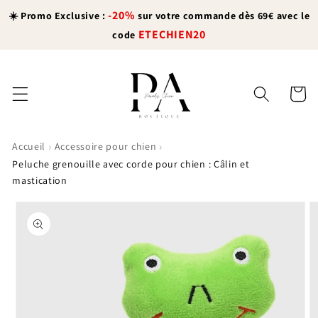
et
-20%
passer
☀️ Promo Exclusive :
sur votre commande dès 69€ avec le
au
ETECHIEN20
code
contenu
Panier
›
›
Accueil
Accessoire pour chien
Peluche grenouille avec corde pour chien : Câlin et
mastication
Passer aux
informations
produits