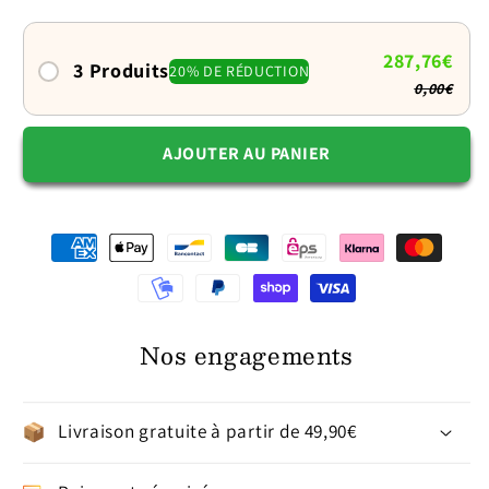
XL
XL
pour
pour
vos
vos
287,76€
3 Produits
20% DE RÉDUCTION
voyages
voyages
0,00€
AJOUTER AU PANIER
Nos engagements
Livraison gratuite à partir de 49,90€