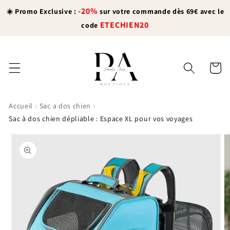
et
-20%
passer
☀️ Promo Exclusive :
sur votre commande dès 69€ avec le
au
ETECHIEN20
code
contenu
Panier
›
›
Accueil
Sac a dos chien
Sac à dos chien dépliable : Espace XL pour vos voyages
Passer aux
informations
produits