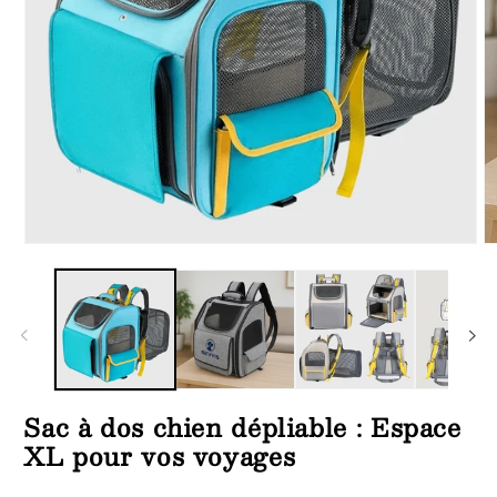
Ouvrir
Ou
le
le
média
m
1
2
dans
d
une
u
fenêtre
fe
modale
m
Sac à dos chien dépliable : Espace
XL pour vos voyages