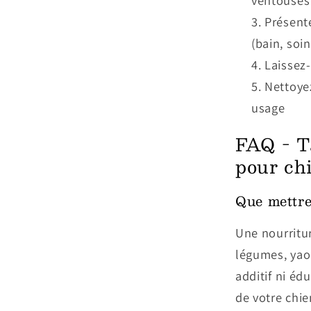
ventouses
Présent
(bain, soin
Laissez
Nettoyez
usage
FAQ - Ta
pour ch
Que mettre
Une nourritur
légumes, yao
additif ni éd
de votre chie