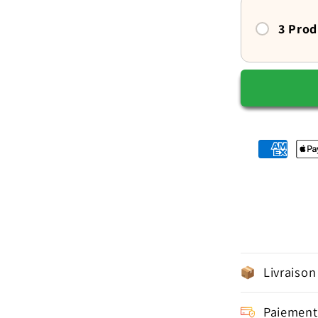
et
apaisé
3 Prod
Livraison
Paiement