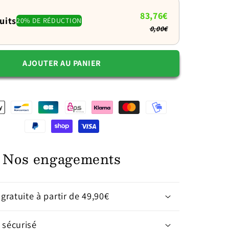
et
83,76€
apaisé
uits
20% DE RÉDUCTION
0,00€
AJOUTER AU PANIER
Nos engagements
 gratuite à partir de 49,90€
 sécurisé