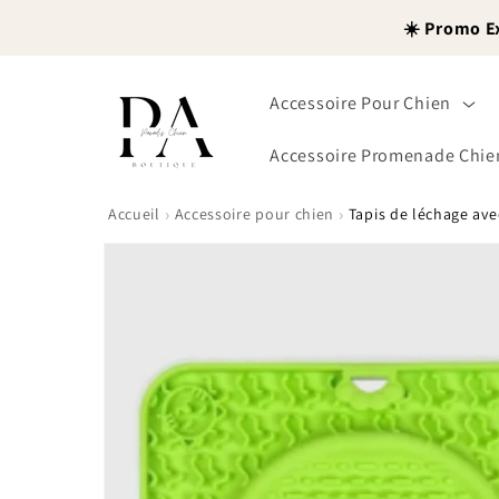
et
passer
☀️ Promo E
au
contenu
Accessoire Pour Chien
Accessoire Promenade Chie
›
›
Accueil
Accessoire pour chien
Tapis de léchage ave
Passer aux
informations
produits