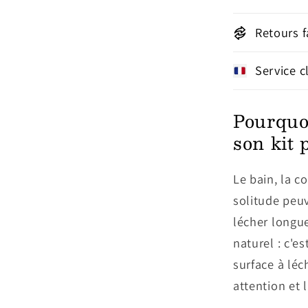
Retours f
Service c
Pourquo
son kit 
Le bain, la c
solitude peuv
lécher longue
naturel : c'es
surface à lé
attention et 