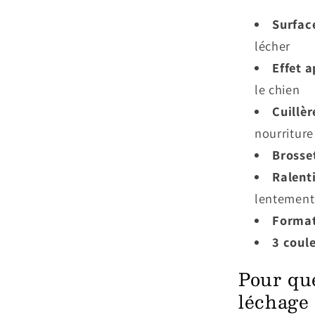
Surface
lécher
Effet 
le chien
Cuillèr
nourriture
Brosse
Ralenti
lentement
Forma
3 coul
Pour que
léchage 