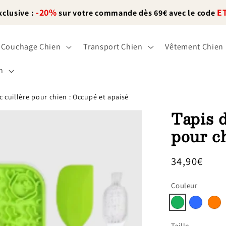
-20%
E
xclusive :
sur votre commande dès 69€ avec le code
Couchage Chien
Transport Chien
Vêtement Chien
n
c cuillère pour chien : Occupé et apaisé
Tapis d
pour ch
Prix
34,90€
habituel
Couleur
Taille