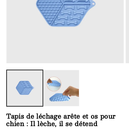
Ouvrir
Ou
le
le
média
m
1
4
dans
d
une
u
fenêtre
fe
modale
m
Tapis de léchage arête et os pour
chien : Il lèche, il se détend