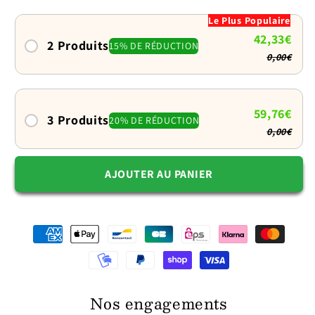
arête
arête
Le Plus Populaire
et
et
42,33€
os
os
2 Produits
15% DE RÉDUCTION
0,00€
pour
pour
chien
chien
:
:
Il
Il
59,76€
3 Produits
20% DE RÉDUCTION
lèche,
lèche,
0,00€
il
il
se
se
AJOUTER AU PANIER
détend
détend
Nos engagements