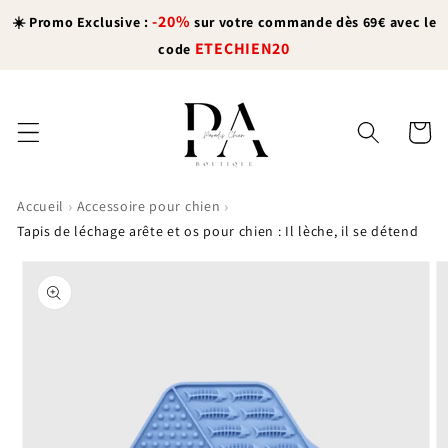
et
-20%
passer
☀️ Promo Exclusive :
sur votre commande dès 69€ avec le
au
ETECHIEN20
code
contenu
Panier
›
›
Accueil
Accessoire pour chien
Tapis de léchage arête et os pour chien : Il lèche, il se détend
Passer aux
informations
produits