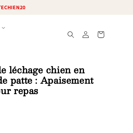
TECHIEN20
Connexion
Panier
de léchage chien en
de patte : Apaisement
eur repas