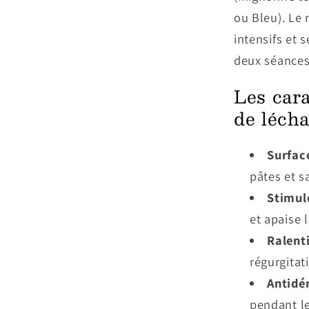
ou Bleu). Le 
intensifs et 
deux séances
Les cara
de léch
Surfac
pâtes et s
Stimul
et apaise l
Ralent
régurgitat
Antidé
pendant l