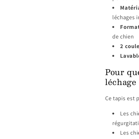
Matéria
léchages i
Format
de chien
2 coul
Lavabl
Pour que
léchage 
Ce tapis est 
Les chi
régurgitat
Les chi