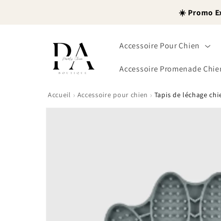
et
passer
☀️ Promo E
au
contenu
Accessoire Pour Chien
Accessoire Promenade Chie
›
›
Accueil
Accessoire pour chien
Tapis de léchage chi
Passer aux
informations
produits