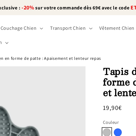
-20%
E
xclusive :
sur votre commande dès 69€ avec le code
Couchage Chien
Transport Chien
Vêtement Chien
n
en en forme de patte : Apaisement et lenteur repas
Tapis 
forme 
et lent
Prix
19,90€
habituel
Couleur