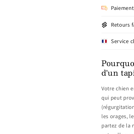
Paiement
Retours f
Service c
Pourquoi
d'un tap
Votre chien e
qui peut pro
(régurgitatio
les orages, l
partez de la 