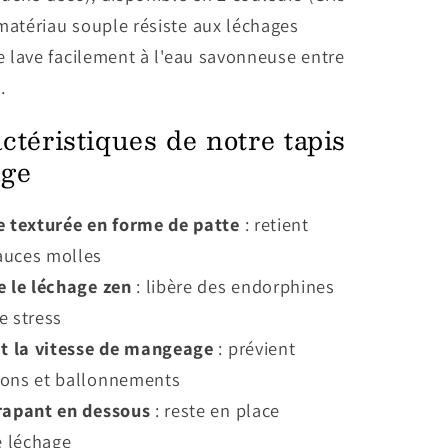
matériau souple résiste aux léchages
se lave facilement à l'eau savonneuse entre
.
ctéristiques de notre tapis
age
e texturée en forme de patte
: retient
auces molles
e le léchage zen
: libère des endorphines
e stress
it la vitesse de mangeage
: prévient
ions et ballonnements
rapant en dessous
: reste en place
e léchage