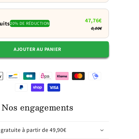
:
ent
Apaisement
47,76€
et
uits
20% DE RÉDUCTION
lenteur
0,00€
repas
AJOUTER AU PANIER
Nos engagements
 gratuite à partir de 49,90€