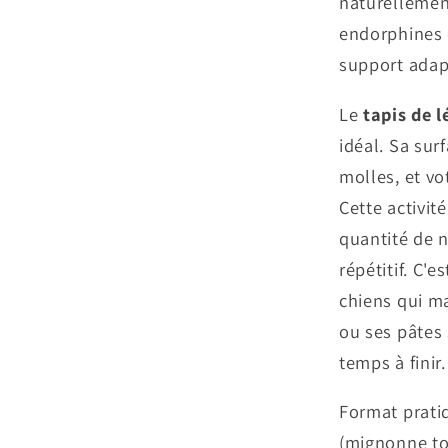
naturellement
endorphines e
support adap
Le
tapis de 
idéal. Sa sur
molles, et vo
Cette activit
quantité de n
répétitif. C'
chiens qui ma
ou ses pâtes s
temps à finir.
Format prati
(mignonne to