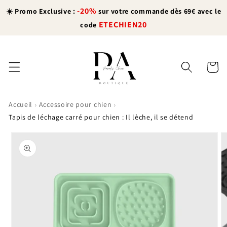
et
-20%
passer
☀️ Promo Exclusive :
sur votre commande dès 69€ avec le
au
ETECHIEN20
code
contenu
Panier
›
›
Accueil
Accessoire pour chien
Tapis de léchage carré pour chien : Il lèche, il se détend
Passer aux
informations
produits