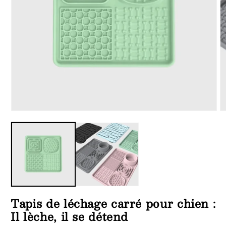
Ouvrir
Ou
le
le
média
m
1
6
dans
d
une
u
fenêtre
fe
modale
m
Tapis de léchage carré pour chien :
Il lèche, il se détend