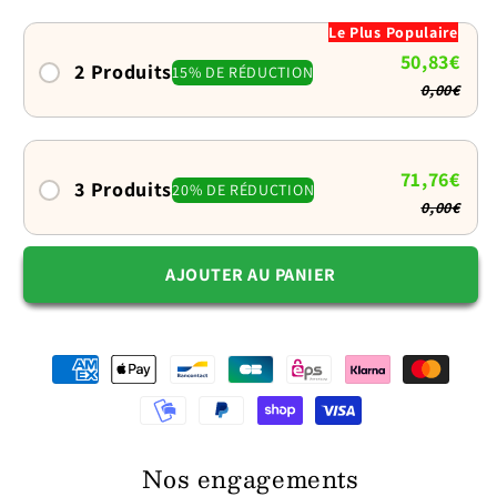
carré
carré
Le Plus Populaire
pour
pour
50,83€
chien
chien
2 Produits
15% DE RÉDUCTION
0,00€
:
:
Il
Il
lèche,
lèche,
il
il
71,76€
3 Produits
20% DE RÉDUCTION
se
se
0,00€
détend
détend
AJOUTER AU PANIER
Nos engagements