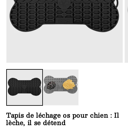
Ouvrir
Ou
le
le
média
m
1
5
dans
d
une
u
fenêtre
fe
modale
m
Tapis de léchage os pour chien : Il
lèche, il se détend