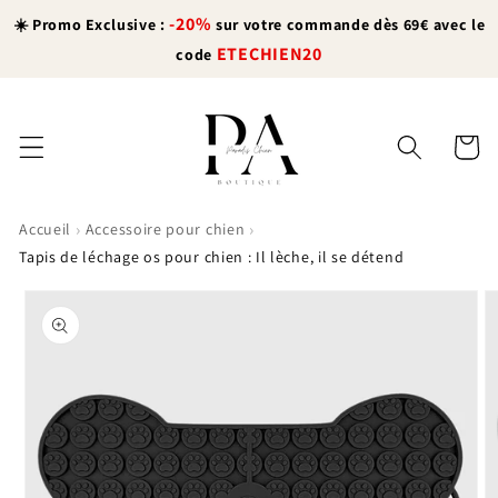
et
-20%
passer
☀️ Promo Exclusive :
sur votre commande dès 69€ avec le
au
ETECHIEN20
code
contenu
Panier
›
›
Accueil
Accessoire pour chien
Tapis de léchage os pour chien : Il lèche, il se détend
Passer aux
informations
produits