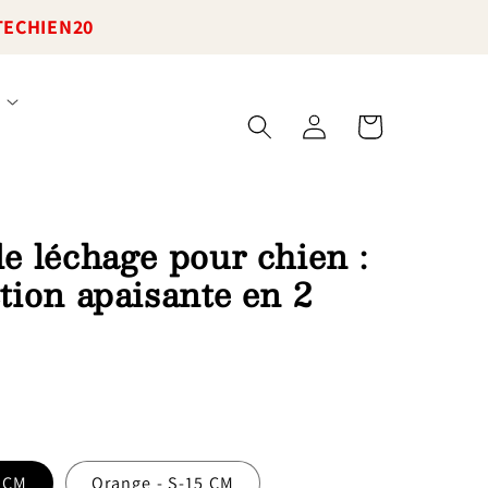
TECHIEN20
Connexion
Panier
e léchage pour chien :
tion apaisante en 2
5 CM
Orange - S-15 CM