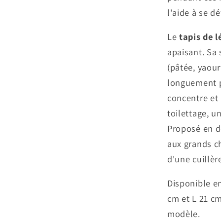
l'aide à se d
Le
tapis de 
apaisant. Sa 
(pâtée, yaour
longuement p
concentre et 
toilettage, u
Proposé en de
aux grands c
d'une cuillèr
Disponible en
cm et L 21 cm
modèle.