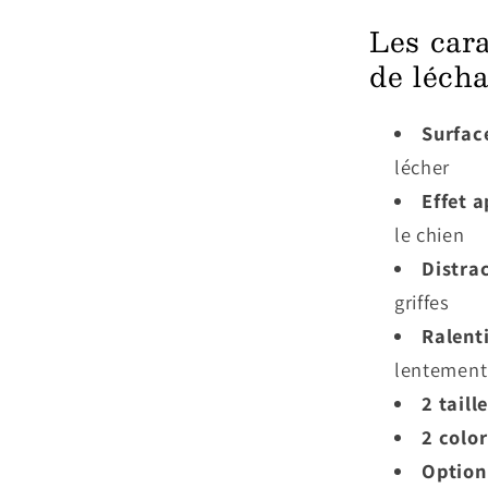
Les cara
de léch
Surface
lécher
Effet 
le chien
Distrac
griffes
Ralenti
lentement
2 taill
2 color
Option 