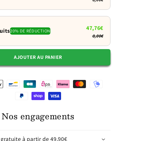
e
apaisante
en
2
47,76€
tailles
uits
20% DE RÉDUCTION
0,00€
AJOUTER AU PANIER
Nos engagements
 gratuite à partir de 49,90€