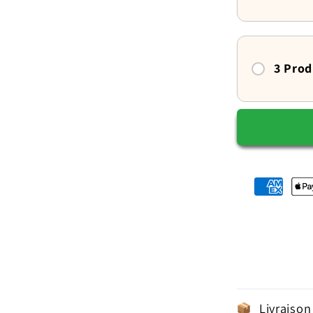
apaisant
en
2
tailles
3 Prod
Livraison