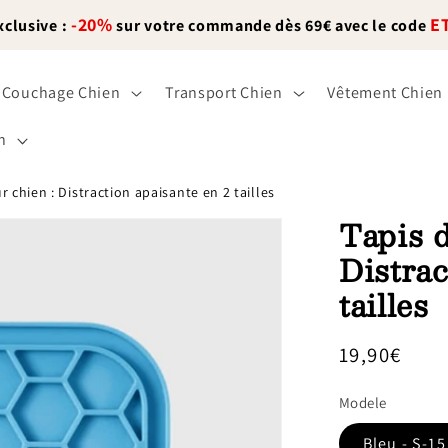
-20%
E
xclusive :
sur votre commande dès 69€ avec le code
Couchage Chien
Transport Chien
Vêtement Chien
n
 chien : Distraction apaisante en 2 tailles
Tapis d
Distrac
tailles
Prix
19,90€
habituel
Modele
Bleu - S-1