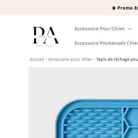
et
passer
☀️ Promo E
au
contenu
Accessoire Pour Chien
Accessoire Promenade Chie
›
›
Accueil
Accessoire pour chien
Tapis de léchage pour
Passer aux
informations
produits