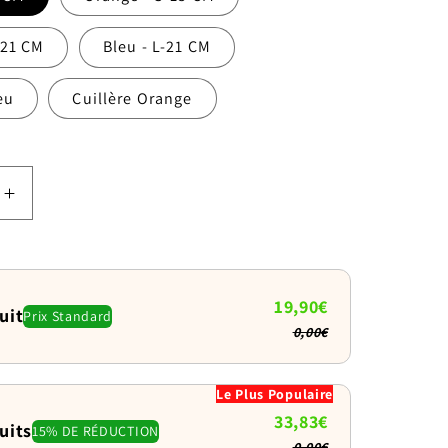
-21 CM
Bleu - L-21 CM
eu
Cuillère Orange
Augmenter
la
quantité
de
Tapis
19,90€
uit
Prix Standard
de
0,00€
léchage
pour
chien
Le Plus Populaire
:
33,83€
uits
15% DE RÉDUCTION
on
Distraction
0,00€