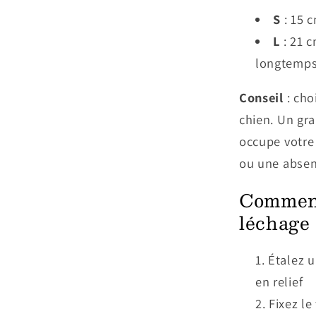
S
: 15 
L
: 21 c
longtemp
Conseil
: cho
chien. Un gra
occupe votre 
ou une absen
Comment 
léchage 
Étalez u
en relief
Fixez le